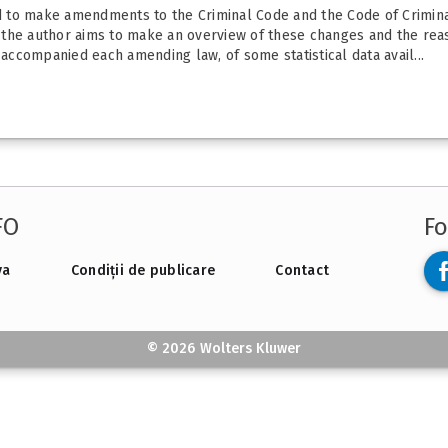
ed to make amendments to the Criminal Code and the Code of Criminal 
dy, the author aims to make an overview of these changes and the re
ccompanied each amending law, of some statistical data avail...
FO
Fo
va
Condiții de publicare
Contact
© 2026 Wolters Kluwer