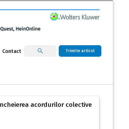
Contact
Trimite articol
 încheierea acordurilor colective