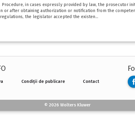
al Procedure, in cases expressly provided by law, the prosecutor ini
n or after obtaining authorization or notification from the competent
egulations, the legislator accepted the existen...
FO
Fo
va
Condiții de publicare
Contact
© 2026 Wolters Kluwer