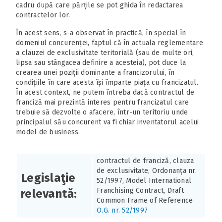
cadru după care părțile se pot ghida în redactarea
contractelor lor.
În acest sens, s-a observat în practică, în special în
domeniul concurenței, faptul că în actuala reglementare
a clauzei de exclusivitate teritorială (sau de multe ori,
lipsa sau stângacea definire a acesteia), pot duce la
crearea unei poziții dominante a francizorului, în
condițiile în care acesta își împarte piața cu francizatul.
În acest context, ne putem întreba dacă contractul de
franciză mai prezintă interes pentru francizatul care
trebuie să dezvolte o afacere, într-un teritoriu unde
principalul său concurent va fi chiar inventatorul acelui
model de business.
contractul de franciză, clauza
de exclusivitate, Ordonanța nr.
Legislaţie
52/1997, Model International
Franchising Contract, Draft
relevantă:
Common Frame of Reference
O.G. nr. 52/1997