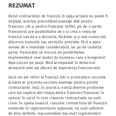
REZUMAT
Rolul contractelor de franciză în piața actuală nu poate fi
neglijat, acestea prezentând avantaje atât pentru
francizor, cât și pentru francizat. Astfel, pe de-o parte,
francizorul are posibilitatea de a-și crea o rețea de
franciză sau de a o dezvolta, făcându-și și mai cunoscută
afacerea, bunurile sau serviciile prestate, fără a avea
nevoie de o investiție considerabilă, iar pe de cealaltă
parte, francizatul se bucură de posibilitatea
implementării unui model de business care a înregistrat
deja succes pe piață, fiind acompaniat în demersul
demarării unei noi afaceri de experiența francizorului.
Dacă ne-am referi la franciză într-o prezentare succintă,
aceasta ar prezenta exclusiv avantaje pentru părțile
contractante, însă, în practică, există diverse probleme
care iau naștere din relația dintre francizor/francizat, în
special în cazul în care clauzele contractuale nu sunt
clare. În opinia noastră, clauzele contractului de franciză
existente în reglementările naționale, nu sunt suficient
de bine definite, reprezentând mai mult reglementări