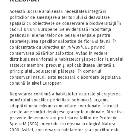
Această lucrare analizează necesitatea integrării
politicilor de amenajare a teritoriului și dezvoltare
spațială cu obiectivele de conservare a biodiversității în
cadrul Uniunii Europene. Se evidențiază importanța
gestionării elementelor de peisaj esențiale pentru
supraviețuirea speciilor sălbatice de floră și faună, în
conformitate cu Directiva nr. 79/409/CEE privind
conservarea păsărilor sălbatice. Având în vedere
distribuția neuniformă a habitatelor și speciilor la nivelul
statelor membre, precum și aplicabilitatea limitată a
principiului „poluatorul plătește” în domeniul
conservării naturii, este necesară o abordare legislativă
comună la nivel European.
Degradarea continuă a habitatelor naturale și creșterea
numărului speciilor periclitate subliniază urgența
adoptării unor măsuri comunitare coordonate. Întrucât
aceste amenințări depășesc granițele naționale, Directiva
prevede desemnarea și protejarea Ariilor de Protecție
Specială (SPA), integrate în rețeaua ecologică Natura
2000. Astfel, conservarea habitatelor și a speciilor este