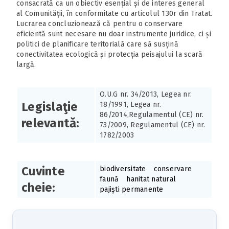
consacrată ca un obiectiv esențial și de interes general
al Comunității, în conformitate cu articolul 130r din Tratat.
Lucrarea concluzionează că pentru o conservare
eficientă sunt necesare nu doar instrumente juridice, ci și
politici de planificare teritorială care să susțină
conectivitatea ecologică și protecția peisajului la scară
largă.
O.U.G nr. 34/2013, Legea nr.
Legislaţie
18/1991, Legea nr.
86/2014,Regulamentul (CE) nr.
relevantă:
73/2009, Regulamentul (CE) nr.
1782/2003
Cuvinte
biodiversitate
conservare
faună
hanitat natural
cheie:
pajiști permanente