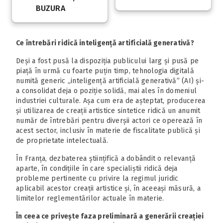
BUZURA
Ce întrebări ridică inteligență artificială generativă?
Deși a fost pusă la dispoziția publicului larg și pusă pe
piață în urmă cu foarte puțin timp, tehnologia digitală
numită generic „inteligență artificială generativă” (AI) și-
a consolidat deja o poziție solidă, mai ales în domeniul
industriei culturale. Așa cum era de așteptat, producerea
și utilizarea de creații artistice sintetice ridică un anumit
număr de întrebări pentru diverșii actori ce operează în
acest sector, inclusiv în materie de fiscalitate publică și
de proprietate intelectuală.
În Franța, dezbaterea științifică a dobândit o relevanță
aparte, în condițiile în care specialiștii ridică deja
probleme pertinente cu privire la regimul juridic
aplicabil acestor creații artistice și, în aceeași măsură, a
limitelor reglementărilor actuale în materie.
În ceea ce privește faza preliminară a generării creației