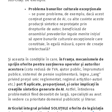
sus-citați. De exemplu:
Problema
bunurilor culturale excepționale
– se pune problema, de exemplu, dacă acest
conținut generat de AI, cu alte cuvinte aceste
producții sintetice neprotejate prin
drepturile de autor,
beneficiază de
ansamblul prevederilor legale menite inițial
să apere bunurile culturale excepționale
care
constituie, în egală măsură, opere de creație
intelectuală?
Și aceasta în condițiile în care,
în Franța
,
mecanismele de
sprijin oferite pentru susținerea operelor și autorilor
acestora
(cota redusă de TVA, ajutor public, împrumuturi
publice, sistemul de pensie suplimentară, legea „Lang”
privind prețul unic reglementat, regimul artiștilor-autori
etc.)
pot fi aplicate, proporțional, și celor implicați în
creațiile sintetice generate de AI
. Astfel, întinderea
problematicii fiind deosebit de largă, specialiștii au avut
în vedere cu prioritate domeniul publicistic și literar.
Articolul integral privind SOLUȚIILE oferite de legislația