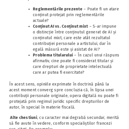
Reglementările prezente
– Poate fi un atare
conținut protejat prin reglementările
actuale?
Conținut AI vs. Conținut mixt
– S-ar impune
o distincție între conținutul generat de AI și
conținutul mixt, care este atât rezultatul
contribuției personale a artistului, dar în
egală măsură este și asistat de AI?
Problema titularului
– În cazul unui răspuns
afirmativ, cine poate fi considerat titular și
care drepturi de proprietate intelectuală
care ar putea fi exercitate?
În acest sens, opiniile exprimate în doctrină până la
acest moment converg spre concluzia că, în lipsa unei
contribuții personale originale, opera digitală nu poate fi
protejată prin regimul juridic specific drepturilor de
autor, în special în materie fiscală.
Alte chestiuni
, cu caracter mai degrabă secundar, merită
să fie avute în vedere, conform specialiștilor francezi