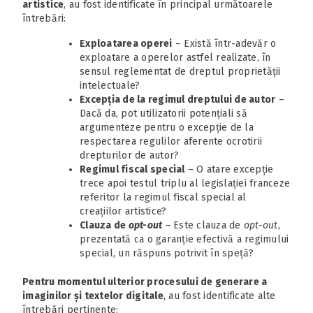
artistice
, au fost identificate în principal următoarele
întrebări:
Exploatarea operei
– Există într-adevăr o
exploatare a operelor astfel realizate, în
sensul reglementat de dreptul proprietății
intelectuale?
Excepția de la regimul dreptului de autor
–
Dacă da, pot utilizatorii potențiali să
argumenteze pentru o excepție de la
respectarea regulilor aferente ocrotirii
drepturilor de autor?
Regimul fiscal special
– O atare excepție
trece apoi testul triplu al legislației franceze
referitor la regimul fiscal special al
creațiilor artistice?
Clauza de
opt-out
–
Este clauza de
opt-out
,
prezentată ca o garanție efectivă a regimului
special, un răspuns potrivit în speță?
Pentru momentul ulterior procesului de generare a
imaginilor și textelor digitale
, au fost identificate alte
întrebări pertinente: