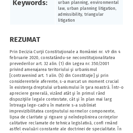
Keywords:
urban planning, environmental
law, urban planning litigation,
admissibility, triangular
litigation
REZUMAT
Prin Decizia Curţii Constituţionale a României nr. 49 din 4
februarie 2020, constatându-se neconstituţionalitatea
prevederilor art. 32 alin. (1) din Legea nr. 350/2001
privind amenajarea teritoriului şi urbanismul
[contravenind art. 1 alin. (5) din Constituţie] şi prin
considerentele aferente, s-a marcat un moment crucial
în existenţa dreptului urbanismului în ţara noastră. Într-o
apreciere generală, vizând atât şi în primul rând
dispoziţiile legale contestate, cât şi în plan mai larg
întreaga lege-cadru în materie s-a subliniat
imprevizibilitatea conţinutului normelor componente,
lipsa de claritate şi rigoare şi neîndeplinirea cerinţelor
calitative reclamate de tehnica legislativă, confi rmând
astfel evaluări constante ale doctrinei de specialitate. În