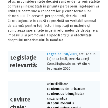
plus, în considerentele deciziei sunt evidente regretabile
confuzii şi inexactităţi în privinţa perceperii, înţelegerii şi
utilizării conforme a conceptelor şi chiar termenilor
domeniului. În această perspectivă, decizia Curţii
Constituţionale în cauză reprezintă un veritabil semnal
de alarmă pentru toţi factorii implicaţi în materie şi
stimulează speranţele iniţierii reformelor de depăşire a
impasului şi promovare a specifi cităţii şi efectivităţii
dreptului urbanismului în România.
Legea nr. 350/2001
, art. 32 alin.
Legislaţie
(1) teza întâi, Decizia Curţii
Constituţionale nr. 49 din 4
relevantă:
februarie 2020
admisibilitate
contencios de urbanism
contencios triunghiular
Cuvinte
criză juridică
dreptul mediului
cheie: