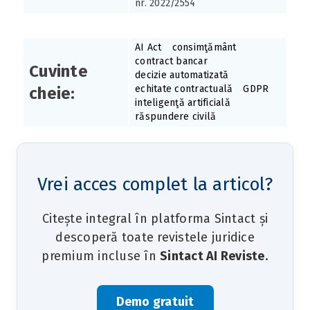
nr. 2022/2554
AI Act
consimţământ
contract bancar
Cuvinte
decizie automatizată
echitate contractuală
GDPR
cheie:
inteligenţă artificială
răspundere civilă
Vrei acces complet la articol?
Citește integral în platforma Sintact și
descoperă toate revistele juridice
premium incluse în
Sintact AI Reviste
.
Demo gratuit