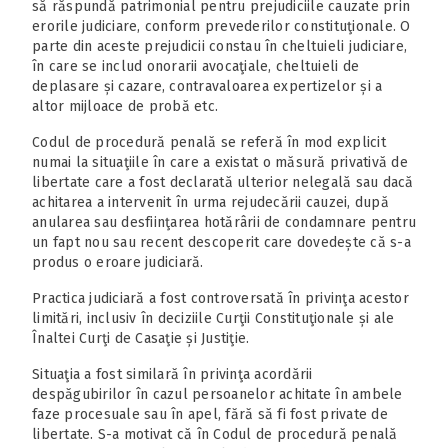
să răspundă patrimonial pentru prejudiciile cauzate prin
erorile judiciare, conform prevederilor constituţionale. O
parte din aceste prejudicii constau în cheltuieli judiciare,
în care se includ onorarii avocaţiale, cheltuieli de
deplasare și cazare, contravaloarea expertizelor și a
altor mijloace de probă etc.
Codul de procedură penală se referă în mod explicit
numai la situaţiile în care a existat o măsură privativă de
libertate care a fost declarată ulterior nelegală sau dacă
achitarea a intervenit în urma rejudecării cauzei, după
anularea sau desfiinţarea hotărârii de condamnare pentru
un fapt nou sau recent descoperit care dovedește că s-a
produs o eroare judiciară.
Practica judiciară a fost controversată în privinţa acestor
limitări, inclusiv în deciziile Curţii Constituţionale și ale
Înaltei Curţi de Casaţie și Justiţie.
Situaţia a fost similară în privinţa acordării
despăgubirilor în cazul persoanelor achitate în ambele
faze procesuale sau în apel, fără să fi fost private de
libertate. S-a motivat că în Codul de procedură penală