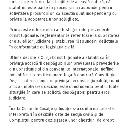
nu se face referire la situaţiile de această natură, că
statul nu este parte în proces și nu răspunde pentru
activitatea procurorilor, că aceștia sunt independenţi cu
privire la adoptarea unor soluţii etc.
Prin aceste interpretări au fost ignorate prevederile
constituţionale, reglementările referitoare la suportarea
cheltuielilor judiciare și stabilirea răspunderii delictuale
în conformitate cu legislaţia civilă.
Ultima decizie a Curţii Constituţionale a stabilit că în
privinţa acordării despăgubirilor prevalează prevederile
din Constituţie și din convenţiile internaţionale, nefiind
posibilă nicio restricţionare legală contrară Constituţiei.
Deși s-a decis numai în privinţa neconstituţionalităţii unui
articol, motivarea deciziei este concludentă pentru toate
situaţiile în care se solicită despăgubiri pentru erori
judiciare.
Înalta Curte de Casaţie și Justiţie s-a conformat acestei
interpretări în deciziile date de secţia civilă și de
Completul pentru dezlegarea unor chestiuni de drept.