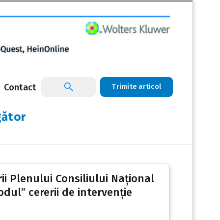
Contact
Trimite articol
gător
ii Plenului Consiliului Național
dul” cererii de intervenție