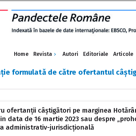
Revista
Home
Autori
Editoriale
Articole
ție formulată de către ofertantul câști
ru ofertanții câștigători pe marginea Hotărâr
din data de 16 martie 2023 sau despre „proho
a administrativ-jurisdicțională