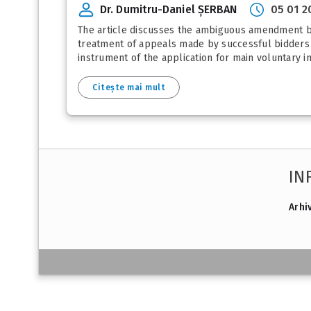
Dr. Dumitru-Daniel ȘERBAN
05 01 2
The article discusses the ambiguous amendment bro
treatment of appeals made by successful bidders a
instrument of the application for main voluntary in
Citește mai mult
IN
Arhi