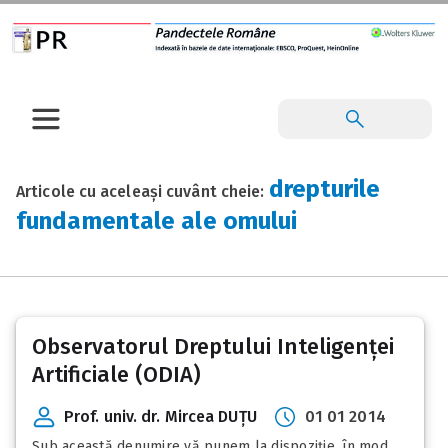
drepturile
Articole cu aceleași cuvânt cheie:
fundamentale ale omului
Observatorul Dreptului Inteligenței
Artificiale (ODIA)
Prof. univ. dr. Mircea DUȚU
01 01 2014
Sub această denumire vă punem la dispoziție, în mod