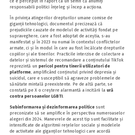
ce e perceput în raport ca un semn că anumiți
responsabili politici înțeleg și încep a acționa.
În privința atingerilor drepturilor umane comise de
giganții tehnologici, documentul precizează că
prejudiciile cauzate de modelul de activități fondat pe
supraveghere, care a fost adoptat de aceștia, s-au
manifestat și în 2023 nu numai în contextul conflictelor
armate, ci și în modul în care au fost încălcate drepturile
copiilor și ale tinerilor. Practicile interzise de colectare a
datelor și sistemul de recomandare a conținutului TikTok
reprezintă un
pericol pentru tinerii utilizatori de
platforme
, amplificând conținutul privind depresia și
suicidul, care e susceptibil să agraveze problemele de
sănătate mintală preexistente. Pe de altă parte, se
constată pe X o creștere alarmantă a incitării la
ură
contra persoanelor LGBTI
.
Subinformarea și dezinformarea politice
sunt
preconizate să se amplifice în perspectiva numeroaselor
alegeri din 2024. Manevrele de acest tip sunt facilitate și
intensificate de algoritmii rețelelor sociale și modelele
de activitate ale giganților tehnologici care acordă