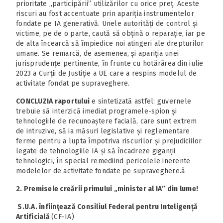
prioritate „participării” utilizărilor cu orice preț. Aceste
riscuri au fost accentuate prin apariția instrumentelor
fondate pe IA generativă. Unele autorități de control și
victime, pe de o parte, caută să obțină o reparație, iar pe
de alta încearcă să împiedice noi atingeri ale drepturilor
umane. Se remarcă, de asemenea, și apariția unei
jurisprudențe pertinente, în frunte cu hotărârea din iulie
2023 a Curții de Justiție a UE care a respins modelul de
activitate fondat pe supraveghere.
CONCLUZIA raportului
e sintetizată astfel: guvernele
trebuie să interzică imediat programele-spion și
tehnologiile de recunoaștere facială, care sunt extrem
de intruzive, să ia măsuri legislative și reglementare
ferme pentru a lupta împotriva riscurilor și prejudiciilor
legate de tehnologiile IA și să încadreze giganții
tehnologici, în special remediind pericolele inerente
modelelor de activitate fondate pe supraveghere.â
2. Premisele creării primului „minister al IA” din lume!
S.U.A. înfiinţează Consiliul Federal pentru Inteligență
Artificială
(CF-IA)