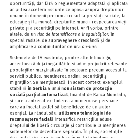
oportunități, dar fără o reglementare adaptată și aplicată
ar putea accelera riscurile ce apasă asupra drepturilor
umane în domenii precum accesul la prestații sociale, la
educație și la muncă, drepturile muncii, respectarea vieții
private și a securității pe internet. Ar fi vorba, printre
altele, de un
risc de intensificare a inegalităților
, în
special rasiale, de supraveghere crescândă și de
amplificare a conținuturilor de ură
on-line.
Sistemele de IA existente, printre alte tehnologii,
accentuează deja inegalitățile și aduc prejudicii relevante
populațiilor marginalizate în sectoare precum accesul la
servicii publice, menținerea ordinii, securității și
migrațiilor. Se menționează, în acest context, exemplul
stabilirii
în Serbia
a unui
nou sistem de protecție
socială parțial automatizat
, finanțat de Banca Mondială,
și care a antrenat excluderea a numeroase persoane
care au încetat astfel să beneficieze de un ajutor
esențial. La rândul său,
utilizarea tehnologiei de
recunoaștere facială
intensifică restricțiile aduse
dreptului de liberă circulație și contribuie la menținerea
sistemelor de dezvoltare separată. În plus, societățile
de capital-risc care investesc în noile tehnologii au