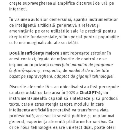
crește supravegherea și amplifica discursul de ură pe
internet”.
În viziunea autorilor demersului, apariția instrumentelor
de inteligență artificială generativă a relevat și
amenințările pe care utilizările sale le prezintă pentru
drepturile fundamentale, și în special pentru populațiile
cele mai marginalizate ale societății.
Două insuficiențe majore
sunt reproșate statelor în
acest context, legate de măsurile de control ce se
impuneau în privința
comerțului mondial de programe
(softuri)-spion
și, respectiv, de
modelul de activitate
bazat pe supraveghere, adoptat de giganții tehnologiei
.
Riscurile aferente IA s-au obiectivat și au fost percepute
ca atare odată cu lansarea în 2023 a
ChatGPT-4,
un
instrument/unealtă capabil să sintetizeze și să producă
texte, care a atras atenția asupra modului în care
inteligența artificială generativă va transforma viața
profesională, accesul la servicii publice și, în plan mai
general, experiența aferentă platformelor
on-line.
Ca
orice nouă tehnologie ea are un efect dual, poate oferi