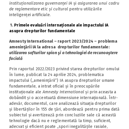
instituționalizarea guvernanței IA
și
asigurarea unui cadru
de reglementare etic și cultural
pentru utilizările
inteligenței artificiale.
1.
Primele evaluări internaționale ale impactului IA
asupra drepturilor fundamentale
Amnesty International – raport 2023/2024 – problema
ameninţării IA la adresa drepturilor fundamentale:
utilizarea softurilor spion şi a tehnologiei de recunoaştere
facială
Prin raportul 2022/2023 privind starea drepturilor omului
în lume, publicat la 24 aprilie 2024, problematica
impactului („amenințării”) IA asupra drepturilor umane
fundamentale, a intrat oficial și în preocupările
instituționale ale
Amnesty International
și prin aceasta a
dobândit și o accentuată dimensiune internațională. Într-
adevăr, documentul, care analizează situația drepturilor
și libertăților în 155 de țări, abordează pentru prima dată
subiectul și avertizează prin concluziile sale că această
tehnologie dacă nu e reglementată la timp, suficient,
adecvat și eficient poate „spori inegalitățile rasiale,