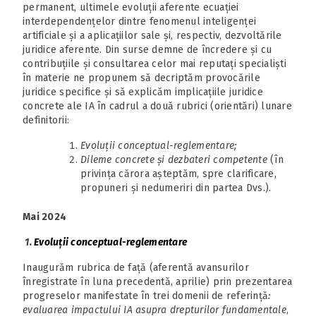
permanent, ultimele evoluții aferente ecuației
interdependențelor dintre fenomenul inteligenței
artificiale și a aplicațiilor sale și, respectiv, dezvoltările
juridice aferente. Din surse demne de încredere și cu
contribuțiile și consultarea celor mai reputați specialiști
în materie ne propunem să decriptăm provocările
juridice specifice și să explicăm implicațiile juridice
concrete ale IA în cadrul a două rubrici (orientări) lunare
definitorii:
Evoluții conceptual-reglementare;
Dileme concrete și dezbateri competente
(în
privința cărora așteptăm, spre clarificare,
propuneri și nedumeriri din partea Dvs.).
Mai 2024
1.
Evoluții conceptual-reglementare
Inaugurăm rubrica de față (aferentă avansurilor
înregistrate în luna precedentă, aprilie) prin prezentarea
progreselor manifestate în trei domenii de referință
:
evaluarea impactului IA asupra drepturilor fundamentale
,