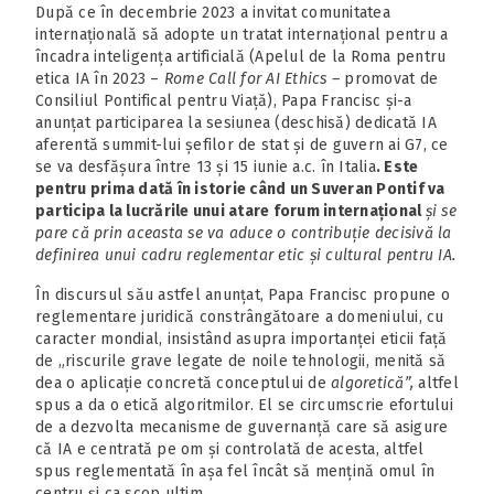
După ce în decembrie 2023 a invitat comunitatea
internațională să adopte un tratat internațional pentru a
încadra inteligența artificială (Apelul de la Roma pentru
etica IA în 2023 –
Rome Call for AI Ethics –
promovat de
Consiliul Pontifical pentru Viață), Papa Francisc și-a
anunțat participarea la sesiunea (deschisă) dedicată IA
aferentă summit-lui șefilor de stat și de guvern ai G7, ce
se va desfășura între 13 și 15 iunie a.c. în Italia
. Este
pentru prima dată în istorie când un Suveran Pontif va
participa la lucrările unui atare forum internațional
și se
pare că prin aceasta se va aduce o contribuție decisivă la
definirea unui cadru reglementar etic și cultural pentru IA.
În discursul său astfel anunțat, Papa Francisc propune o
reglementare juridică constrângătoare a domeniului, cu
caracter mondial, insistând asupra importanței eticii față
de „riscurile grave legate de noile tehnologii, menită să
dea o aplicație concretă conceptului de
algoretică”,
altfel
spus a da o etică algoritmilor. El se circumscrie efortului
de a dezvolta mecanisme de guvernanță care să asigure
că IA e centrată pe om și controlată de acesta, altfel
spus reglementată în așa fel încât să mențină omul în
centru și ca scop ultim.