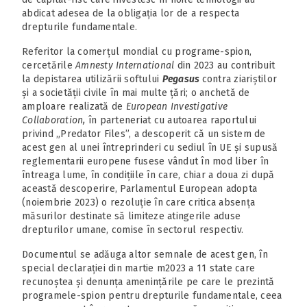
abdicat adesea de la obligația lor de a respecta
drepturile fundamentale.
Referitor la comerțul mondial cu programe-spion,
cercetările
Amnesty International
din 2023 au contribuit
la depistarea utilizării softului
Pegasus
contra ziariștilor
și a societății civile în mai multe țări; o anchetă de
amploare realizată de
European Investigative
Collaboration,
în parteneriat cu autoarea raportului
privind „Predator Files”, a descoperit că un sistem de
acest gen al unei întreprinderi cu sediul în UE și supusă
reglementarii europene fusese vândut în mod liber în
întreaga lume, în condițiile în care, chiar a doua zi după
această descoperire, Parlamentul European adopta
(noiembrie 2023) o rezoluție în care critica absența
măsurilor destinate să limiteze atingerile aduse
drepturilor umane, comise în sectorul respectiv.
Documentul se adăuga altor semnale de acest gen, în
special declarației din martie m2023 a 11 state care
recunoștea și denunța amenințările pe care le prezintă
programele-spion pentru drepturile fundamentale, ceea