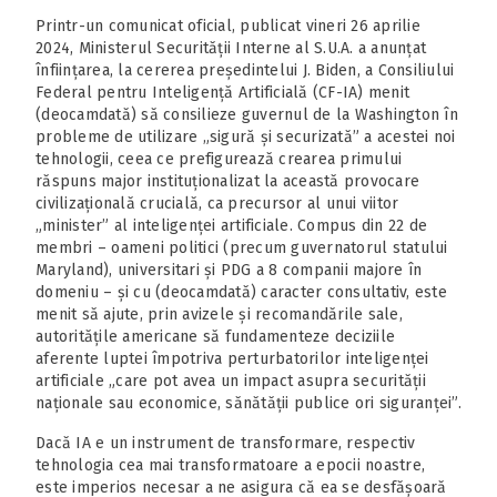
Printr-un comunicat oficial, publicat vineri 26 aprilie
2024, Ministerul Securității Interne al S.U.A. a anunțat
înființarea, la cererea președintelui J. Biden, a Consiliului
Federal pentru Inteligență Artificială (CF-IA) menit
(deocamdată) să consilieze guvernul de la Washington în
probleme de utilizare „sigură și securizată” a acestei noi
tehnologii, ceea ce prefigurează crearea primului
răspuns major instituționalizat la această provocare
civilizațională crucială, ca precursor al unui viitor
„minister” al inteligenței artificiale. Compus din 22 de
membri – oameni politici (precum guvernatorul statului
Maryland), universitari și PDG a 8 companii majore în
domeniu – și cu (deocamdată) caracter consultativ, este
menit să ajute, prin avizele și recomandările sale,
autoritățile americane să fundamenteze deciziile
aferente luptei împotriva perturbatorilor inteligenței
artificiale „care pot avea un impact asupra securității
naționale sau economice, sănătății publice ori siguranței”.
Dacă IA e un instrument de transformare, respectiv
tehnologia cea mai transformatoare a epocii noastre,
este imperios necesar a ne asigura că ea se desfășoară