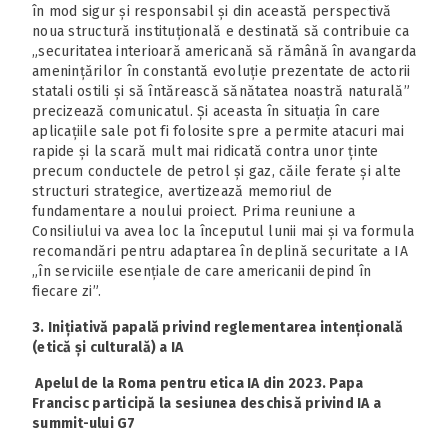
în mod sigur și responsabil și din această perspectivă
noua structură instituțională e destinată să contribuie ca
„securitatea interioară americană să rămână în avangarda
amenințărilor în constantă evoluție prezentate de actorii
statali ostili și să întărească sănătatea noastră naturală”
precizează comunicatul. Și aceasta în situația în care
aplicațiile sale pot fi folosite spre a permite atacuri mai
rapide și la scară mult mai ridicată contra unor ținte
precum conductele de petrol și gaz, căile ferate și alte
structuri strategice, avertizează memoriul de
fundamentare a noului proiect. Prima reuniune a
Consiliului va avea loc la începutul lunii mai și va formula
recomandări pentru adaptarea în deplină securitate a IA
„în serviciile esențiale de care americanii depind în
fiecare zi”.
3. Inițiativă papală privind reglementarea intențională
(etică și culturală) a IA
Apelul de la Roma pentru etica IA din 2023. Papa
Francisc participă la sesiunea deschisă privind IA a
summit-ului G7