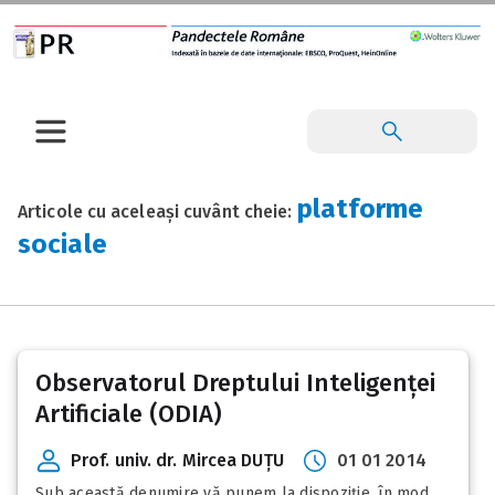
platforme
Articole cu aceleași cuvânt cheie:
sociale
Observatorul Dreptului Inteligenței
Artificiale (ODIA)
Prof. univ. dr. Mircea DUȚU
01 01 2014
Sub această denumire vă punem la dispoziție, în mod