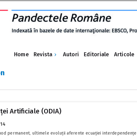
Revista
Home
Autori
Editoriale
Articole
on
ei Artificiale (ODIA)
014
d permanent, ultimele evoluții aferente ecuației interdependențelor