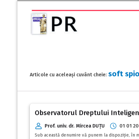
soft spi
Articole cu aceleași cuvânt cheie:
Observatorul Dreptului Inteligenț
Prof. univ. dr. Mircea DUȚU
01 01 2
Sub această denumire vă punem la dispoziție, în mo