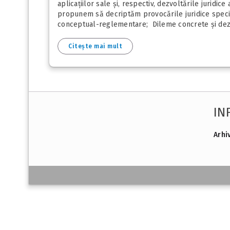
aplicațiilor sale și, respectiv, dezvoltările juridi
propunem să decriptăm provocările juridice specifice
conceptual-reglementare; Dileme concrete și dezb
Citește mai mult
IN
Arhi