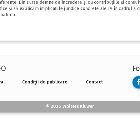
ce aferente. Din surse demne de încredere și cu contribuțiile și consu
 și să explicăm implicațiile juridice concrete ale IA în cadrul a două
ateri c...
FO
Fo
va
Condiții de publicare
Contact
© 2026 Wolters Kluwer