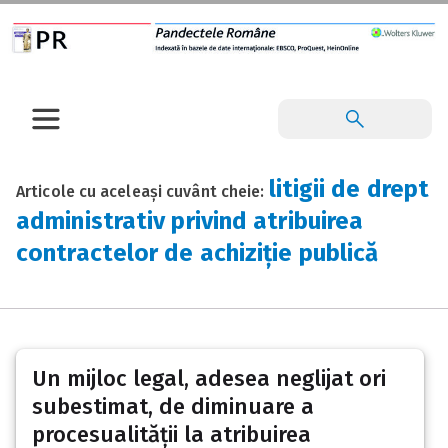
litigii de drept
Articole cu aceleași cuvânt cheie:
administrativ privind atribuirea
contractelor de achiziție publică
Un mijloc legal, adesea neglijat ori
subestimat, de diminuare a
procesualității la atribuirea