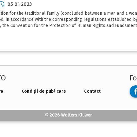
05 01 2023
nition for the traditional family (concluded between a man and a wom
ed, in accordance with the corresponding regulations established b
ts, the Convention for the Protection of Human Rights and Fundamenta
FO
Fo
va
Condiții de publicare
Contact
© 2026 Wolters Kluwer