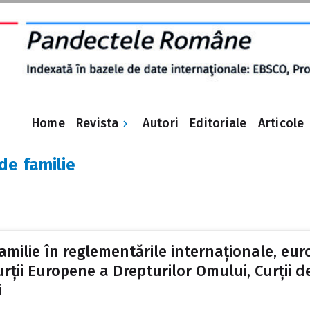
Revista
Home
Autori
Editoriale
Articole
e familie
e familie în reglementările internaționale, eu
rții Europene a Drepturilor Omului, Curții de
i