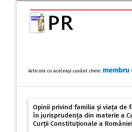
membru d
Articole cu aceleași cuvânt cheie:
Opinii privind familia și viața d
în jurisprudența din materie a Cu
Curții Constituționale a Românie