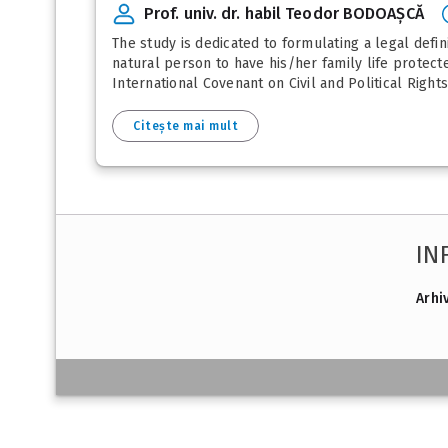
Prof. univ. dr. habil Teodor BODOAȘCĂ
The study is dedicated to formulating a legal defi
natural person to have his/her family life protect
International Covenant on Civil and Political Righ
Citește mai mult
IN
Arhi