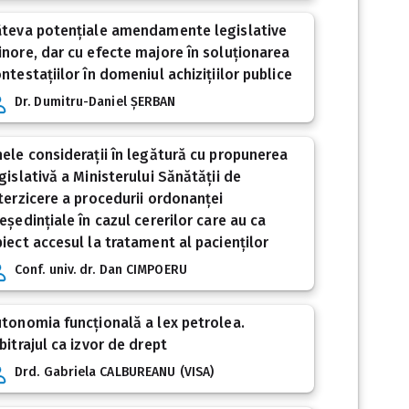
âteva potențiale amendamente legislative
nore, dar cu efecte majore în soluționarea
ntestațiilor în domeniul achizițiilor publice
Dr. Dumitru-Daniel ȘERBAN
ele considerații în legătură cu propunerea
gislativă a Ministerului Sănătății de
terzicere a procedurii ordonanței
eședințiale în cazul cererilor care au ca
iect accesul la tratament al pacienților
Conf. univ. dr. Dan CIMPOERU
tonomia funcțională a lex petrolea.
bitrajul ca izvor de drept
Drd. Gabriela CALBUREANU (VISA)