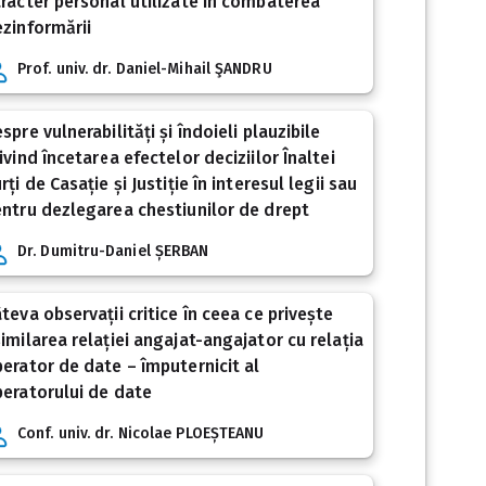
racter personal utilizate în combaterea
zinformării
Prof. univ. dr. Daniel-Mihail ŞANDRU
spre vulnerabilități și îndoieli plauzibile
ivind încetarea efectelor deciziilor Înaltei
rți de Casație și Justiție în interesul legii sau
ntru dezlegarea chestiunilor de drept
Dr. Dumitru-Daniel ȘERBAN
teva observații critice în ceea ce privește
imilarea relației angajat-angajator cu relația
erator de date – împuternicit al
eratorului de date
Conf. univ. dr. Nicolae PLOEȘTEANU