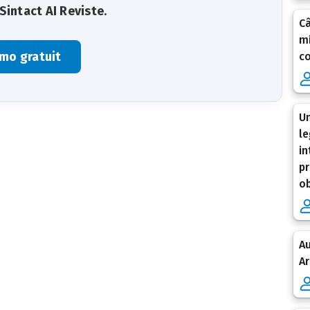
Sintact AI Reviste
.
C
mi
mo gratuit
co
Un
le
in
pr
ob
Au
Ar