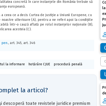
alitatea concretă în care instanțele din România trebuie să
Co
tanța europeană.
la
ex
 ceea ce a decis Curtea de Justiție a Uniunii Europene, cu
Pr
oastre ulterioare (A), pentru a ne referi apoi la condițiile
cabilă într-o cauză aflată pe rolul instanțelor naționale (B),
ju
licarea acesteia (C).
. pen
., art. 345, art. 346
tul la informare
hotărâre CJUE
procedură penală
Pr
omplet la articol?
de
 și descoperă toate revistele juridice premium