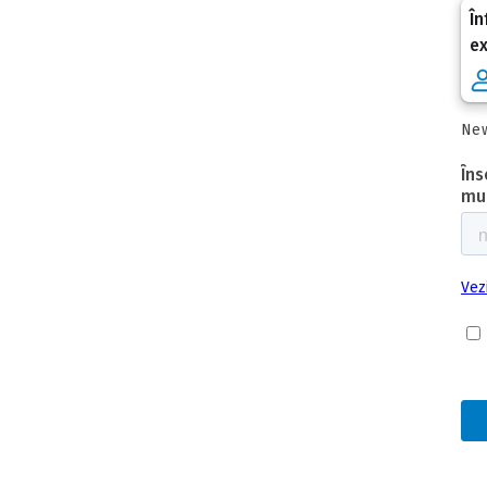
În
e
New