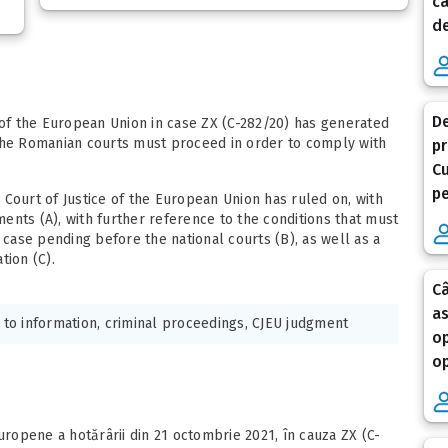
ca
de
De
 of the European Union in case ZX (C-282/20) has generated
 the Romanian courts must proceed in order to comply with
pr
Cu
pe
he Court of Justice of the European Union has ruled on, with
ents (A), with further reference to the conditions that must
 case pending before the national courts (B), as well as a
tion (C).
Câ
as
t to information, criminal proceedings, CJEU judgment
op
op
uropene a hotărârii din 21 octombrie 2021, în cauza ZX (C-