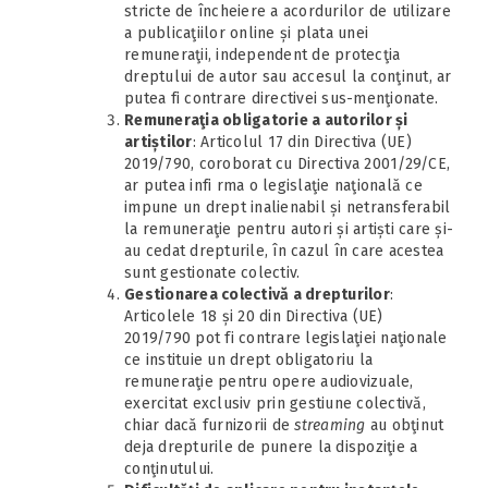
stricte de încheiere a acordurilor de utilizare
a publicaţiilor online și plata unei
remuneraţii, independent de protecţia
dreptului de autor sau accesul la conţinut, ar
putea fi contrare directivei sus-menţionate.
Remuneraţia obligatorie a autorilor și
artiștilor
: Articolul 17 din Directiva (UE)
2019/790, coroborat cu Directiva 2001/29/CE,
ar putea infi rma o legislaţie naţională ce
impune un drept inalienabil și netransferabil
la remuneraţie pentru autori și artiști care și-
au cedat drepturile, în cazul în care acestea
sunt gestionate colectiv.
Gestionarea colectivă a drepturilor
:
Articolele 18 și 20 din Directiva (UE)
2019/790 pot fi contrare legislaţiei naţionale
ce instituie un drept obligatoriu la
remuneraţie pentru opere audiovizuale,
exercitat exclusiv prin gestiune colectivă,
chiar dacă furnizorii de
streaming
au obţinut
deja drepturile de punere la dispoziţie a
conţinutului.