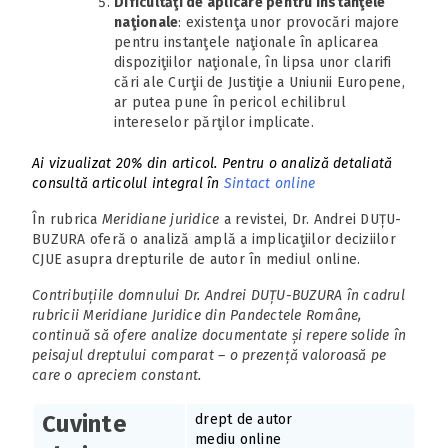
Dificultăţi de aplicare pentru instanţele
naţionale
: existenţa unor provocări majore
pentru instanţele naţionale în aplicarea
dispoziţiilor naţionale, în lipsa unor clarifi
cări ale Curţii de Justiţie a Uniunii Europene,
ar putea pune în pericol echilibrul
intereselor părţilor implicate.
Ai vizualizat 20% din articol.
Pentru o analiză detaliată
consultă articolul integral în
Sintact online
În rubrica
Meridiane
juridice
a revistei, Dr. Andrei DUȚU-
BUZURA oferă o analiză amplă a implicaţiilor deciziilor
CJUE asupra drepturile de autor în mediul online.
Contribuțiile domnului Dr. Andrei DUȚU-BUZURA în cadrul
rubricii Meridiane Juridice din Pandectele Române,
continuă să ofere analize documentate și repere solide în
peisajul dreptului comparat – o prezență valoroasă pe
care o apreciem constant.
Cuvinte
drept de autor
mediu online