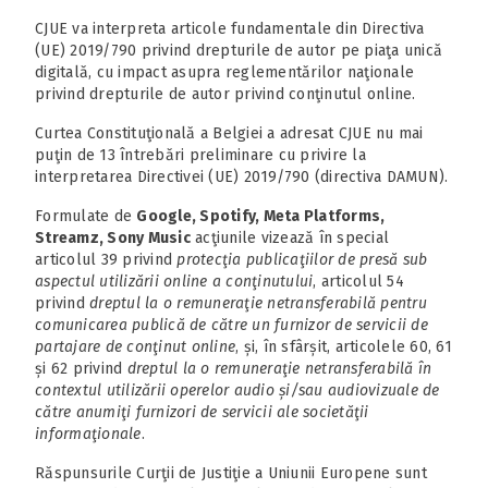
CJUE va interpreta articole fundamentale din Directiva
(UE) 2019/790 privind drepturile de autor pe piaţa unică
digitală, cu impact asupra reglementărilor naţionale
privind drepturile de autor privind conţinutul online.
Curtea Constituţională a Belgiei a adresat CJUE nu mai
puţin de 13 întrebări preliminare cu privire la
interpretarea Directivei (UE) 2019/790 (directiva DAMUN).
Formulate de
Google, Spotify, Meta Platforms,
Streamz, Sony Music
acţiunile vizează în special
articolul 39 privind
protecţia publicaţiilor de presă sub
aspectul utilizării online a conţinutului
, articolul 54
privind
dreptul la o remuneraţie netransferabilă pentru
comunicarea publică de către un furnizor de servicii de
partajare de conţinut online
, și, în sfârșit, articolele 60, 61
și 62 privind
dreptul la o remuneraţie netransferabilă în
contextul utilizării operelor audio și/sau audiovizuale de
către anumiţi furnizori de servicii ale societăţii
informaţionale
.
Răspunsurile Curţii de Justiţie a Uniunii Europene sunt