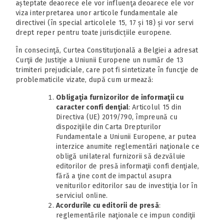
așteptate deaorece ele vor influenţa deoarece ele vor
viza interpretarea unor articole fundamentale ale
directivei (în special articolele 15, 17 și 18) și vor servi
drept reper pentru toate jurisdicțiile europene.
În consecinţă, Curtea Constituţională a Belgiei a adresat
Curţii de Justiţie a Uniunii Europene un număr de 13
trimiteri prejudiciale, care pot fi sintetizate în funcţie de
problematicile vizate, după cum urmează:
Obligaţia furnizorilor de informaţii cu
caracter confi denţial
: Articolul 15 din
Directiva (UE) 2019/790, împreună cu
dispoziţiile din Carta Drepturilor
Fundamentale a Uniunii Europene, ar putea
interzice anumite reglementări naţionale ce
obligă unilateral furnizorii să dezvăluie
editorilor de presă informaţii confi denţiale,
fără a ţine cont de impactul asupra
veniturilor editorilor sau de investiţia lor în
serviciul online.
Acordurile cu editorii de presă
:
reglementările naţionale ce impun condiţii