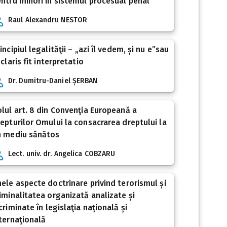
ntru minori în sistemul procesual penal
Raul Alexandru NESTOR
incipiul legalităţii – „azi îl vedem, și nu e”sau
 claris fit interpretatio
Dr. Dumitru-Daniel ȘERBAN
lul art. 8 din Convenţia Europeană a
epturilor Omului la consacrarea dreptului la
n mediu sănătos
Lect. univ. dr. Angelica COBZARU
ele aspecte doctrinare privind terorismul și
iminalitatea organizată analizate și
criminate în legislaţia naţională și
ternaţională