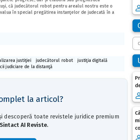
totuși, că judecătorul robot pentru arealul nostru este o
valua în special pregătirea instanţelor de judecată în a
alizarea justiţiei
judecătorul robot
justiţia digitală
cii judiciare de la distanţă
Pr
de
omplet la articol?
C
 și descoperă toate revistele juridice premium
mi
Sintact AI Reviste
.
co