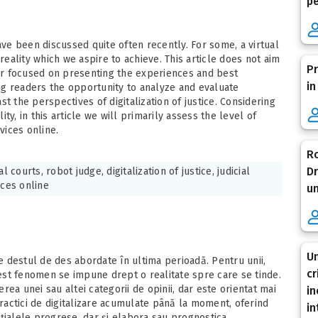
pe
ave been discussed quite often recently. For some, a virtual
 reality which we aspire to achieve. This article does not aim
Pr
her focused on presenting the experiences and best
in
ring readers the opportunity to analyze and evaluate
t the perspectives of digitalization of justice. Considering
lity, in this article we will primarily assess the level of
vices online.
Ro
Dr
al courts, robot judge, digitalization of justice, judicial
ices online
u
Un
te destul de des abordate în ultima perioadă. Pentru unii,
cr
acest fenomen se impune drept o realitate spre care se tinde.
ea unei sau altei categorii de opinii, dar este orientat mai
in
actici de digitalizare acumulate până la moment, oferind
in
enţialele progrese, dar și elabora sau prognostica