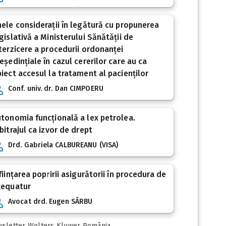
ele considerații în legătură cu propunerea
gislativă a Ministerului Sănătății de
terzicere a procedurii ordonanței
eședințiale în cazul cererilor care au ca
iect accesul la tratament al pacienților
Conf. univ. dr. Dan CIMPOERU
tonomia funcțională a lex petrolea.
bitrajul ca izvor de drept
Drd. Gabriela CALBUREANU (VISA)
ființarea popririi asigurătorii în procedura de
xequatur
Avocat drd. Eugen SÂRBU
sletter Wolters Kluwer România