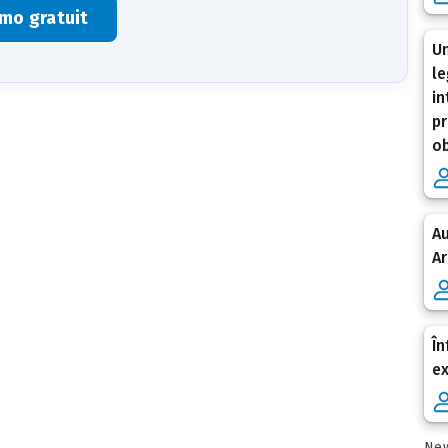
mo gratuit
Un
le
in
pr
ob
Au
Ar
În
e
New