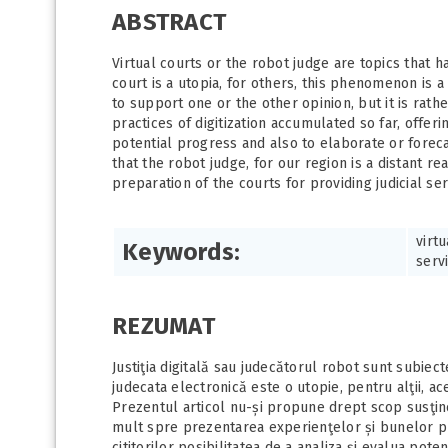
ABSTRACT
Virtual courts or the robot judge are topics that h
court is a utopia, for others, this phenomenon is a
to support one or the other opinion, but it is rat
practices of digitization accumulated so far, offe
potential progress and also to elaborate or forecas
that the robot judge, for our region is a distant rea
preparation of the courts for providing judicial ser
virtu
Keywords:
serv
REZUMAT
Justiţia digitală sau judecătorul robot sunt subiec
judecata electronică este o utopie, pentru alţii, 
Prezentul articol nu-și propune drept scop susţiner
mult spre prezentarea experienţelor și bunelor pr
cititorilor posibilitatea de a analiza și evalua pot