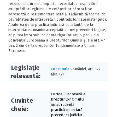
recunoscut, în mod implicit, necesitatea respectării
așteptărilor legitime ale cetăţenilor cărora li se
adresează o reglementare legală, zădărnicită tocmai de
pluralitatea de interpretări contradictorii ale instanţelor.
Abaterea de la practica judiciară constantă, de la
interpretarea unanim acceptată a unei prevederi legale,
ar putea intra sub incidenţa rigorilor art. 6 par. 1 din
Convenţia Europeană a Drepturilor Omului și ale art. 47
par. 2 din Carta drepturilor fundamentale a Uniunii
Europene.
Legislaţie
Constituţia
României, art. 124
alin. (2)
relevantă:
Curtea Europeană a
Cuvinte
Drepturilor Omului
jurisprudenţă
cheie:
practică neunitară
precedent judiciar