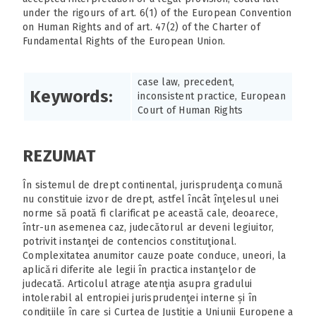
under the rigours of art. 6(1) of the European Convention
on Human Rights and of art. 47(2) of the Charter of
Fundamental Rights of the European Union.
case law, precedent,
Keywords:
inconsistent practice, European
Court of Human Rights
REZUMAT
În sistemul de drept continental, jurisprudenţa comună
nu constituie izvor de drept, astfel încât înţelesul unei
norme să poată fi clarificat pe această cale, deoarece,
într-un asemenea caz, judecătorul ar deveni legiuitor,
potrivit instanţei de contencios constituţional.
Complexitatea anumitor cauze poate conduce, uneori, la
aplicări diferite ale legii în practica instanţelor de
judecată. Articolul atrage atenţia asupra gradului
intolerabil al entropiei jurisprudenţei interne și în
condiţiile în care și Curtea de Justiţie a Uniunii Europene a