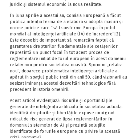
juridic și sistemul economic la noua realitate.
În luna aprilie a acestui an, Comisia Europeană a făcut
publică intenția fermă de a elabora și adopta măsuri și
norme juridice care “să transforme Europa în polul
mondial al inteligenței artificiale (IA) de încredere”[2].
Este deosebit de important să remarcăm faptul că
garantarea drepturilor fundamentale ale cetățenilor
reprezintă un punct focal în tot acest proces de
reglementare inițiat de forul european în acest domeniu
relativ nou pentru societatea noastră. Spunem „relativ
nou”, deoarece problematica inteligenței artificiale a
apărut în spațiul public încă din anii 50, când vizionarii au
sesizat iminența acestei dezvoltări tehnologice fără
precedent în istoria omenirii.
Acest articol evidențiază riscurile și oportunitățile
generate de inteligența artificială în societatea actuală,
identifică drepturile și libertățile expuse unui grad
ridicat de risc generat de lipsa reglementărilor în
domeniul sistemelor de AI și prezintă soluțiile
identificate de forurile europene cu privire la această
criză normativă.