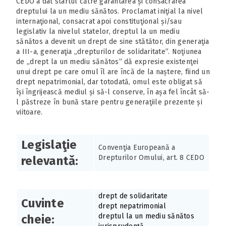
CEDO a dat startul către garantarea și consacrarea
dreptului la un mediu sănătos. Proclamat iniţial la nivel
internaţional, consacrat apoi constituţional și/sau
legislativ la nivelul statelor, dreptul la un mediu
sănătos a devenit un drept de sine stătător, din generaţia
a III-a, generaţia „drepturilor de solidaritate”. Noţiunea
de ,,drept la un mediu sănătos” dă expresie existenţei
unui drept pe care omul îl are încă de la naștere, fiind un
drept nepatrimonial, dar totodată, omul este obligat să
își îngrijească mediul și să-l conserve, în așa fel încât să-
l păstreze în bună stare pentru generaţiile prezente și
viitoare.
Legislaţie
Convenţia Europeană a
Drepturilor Omului, art. 8 CEDO
relevantă:
drept de solidaritate
Cuvinte
drept nepatrimonial
dreptul la un mediu sănătos
cheie: