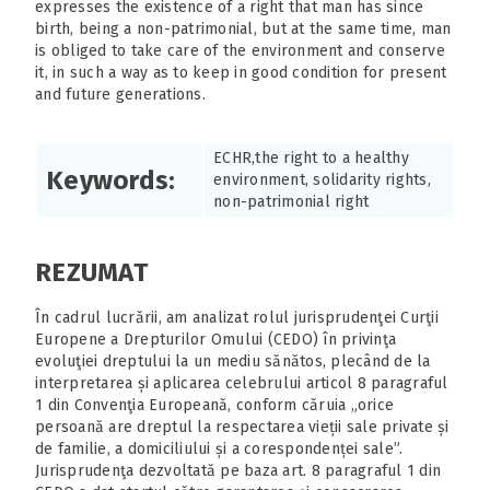
expresses the existence of a right that man has since
birth, being a non-patrimonial, but at the same time, man
is obliged to take care of the environment and conserve
it, in such a way as to keep in good condition for present
and future generations.
ECHR,the right to a healthy
Keywords:
environment, solidarity rights,
non-patrimonial right
REZUMAT
În cadrul lucrării, am analizat rolul jurisprudenţei Curţii
Europene a Drepturilor Omului (CEDO) în privinţa
evoluţiei dreptului la un mediu sănătos, plecând de la
interpretarea și aplicarea celebrului articol 8 paragraful
1 din Convenţia Europeană, conform căruia „orice
persoană are dreptul la respectarea vieții sale private și
de familie, a domiciliului și a corespondenței sale”.
Jurisprudenţa dezvoltată pe baza art. 8 paragraful 1 din