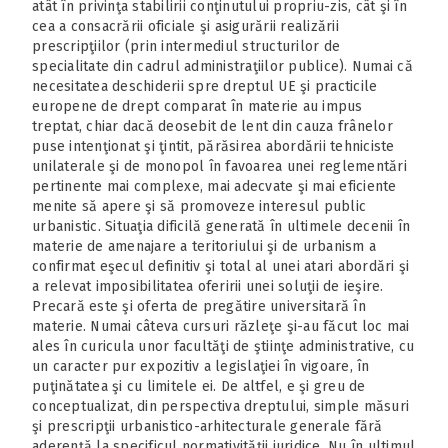
atât în privinţa stabilirii conţinutului propriu-zis, cât şi în
cea a consacrării oficiale şi asigurării realizării
prescripţiilor (prin intermediul structurilor de
specialitate din cadrul administraţiilor publice). Numai că
necesitatea deschiderii spre dreptul UE şi practicile
europene de drept comparat în materie au impus
treptat, chiar dacă deosebit de lent din cauza frânelor
puse intenţionat şi ţintit, părăsirea abordării tehniciste
unilaterale şi de monopol în favoarea unei reglementări
pertinente mai complexe, mai adecvate şi mai eficiente
menite să apere şi să promoveze interesul public
urbanistic. Situaţia dificilă generată în ultimele decenii în
materie de amenajare a teritoriului şi de urbanism a
confirmat eşecul definitiv şi total al unei atari abordări şi
a relevat imposibilitatea oferirii unei soluţii de ieşire.
Precară este şi oferta de pregătire universitară în
materie. Numai câteva cursuri răzleţe şi-au făcut loc mai
ales în curicula unor facultăţi de ştiinţe administrative, cu
un caracter pur expozitiv a legislaţiei în vigoare, în
puţinătatea şi cu limitele ei. De altfel, e şi greu de
conceptualizat, din perspectiva dreptului, simple măsuri
şi prescripţii urbanistico-arhitecturale generale fără
aderenţă la specificul normativităţii juridice. Nu în ultimul