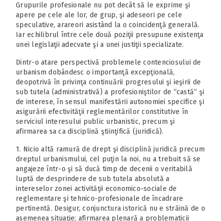
Grupurile profesionale nu pot decât să le exprime şi
apere pe cele ale lor, de grup, şi adeseori pe cele
speculative, arareori asistând la o coincidenţă generală.
Iar echilibrul între cele două poziţii presupune existenţa
unei legislaţii adecvate şi a unei justiţii specializate.
Dintr-o atare perspectivă problemele contenciosului de
urbanism dobândesc o importanţă excepţională,
deopotrivă în privinţa continuării progresului şi ieşirii de
sub tutela (administrativă) a profesioniştilor de “castă” şi
de interese, în sensul manifestării autonomiei specifice şi
asigurării efectivităţii reglementărilor constitutive în
serviciul interesului public urbanistic, precum şi
afirmarea sa ca disciplină ştiinţifică (juridică).
1. Nicio altă ramură de drept şi disciplină juridică precum
dreptul urbanismului, cel puţin la noi, nu a trebuit să se
angajeze într-o şi să ducă timp de decenii o veritabilă
luptă de desprindere de sub tutela absolută a
intereselor zonei activităţii economico-sociale de
reglementare şi tehnico-profesionale de încadrare
pertinentă. Desigur, conjunctura istorică nu e străină de o
asemenea situaţie; afirmarea plenară a problematicii