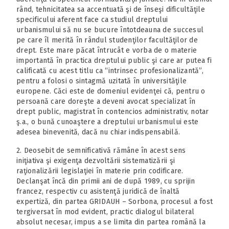
rând, tehnicitatea sa accentuată şi de înseşi dificultăţile
specificului aferent face ca studiul dreptului
urbanismului să nu se bucure întotdeauna de succesul
pe care îl merită în rândul studenţilor facultăţilor de
drept. Este mare păcat întrucât e vorba de o materie
importantă în practica dreptului public şi care ar putea fi
calificată cu acest titlu ca “intrinsec profesionalizantă”,
pentru a folosi o sintagmă uzitată în universităţile
europene. Căci este de domeniul evidenţei că, pentru o
persoană care doreşte a deveni avocat specializat în
drept public, magistrat în contencios administrativ, notar
ş.a., o bună cunoaştere a dreptului urbanismului este
adesea binevenită, dacă nu chiar indispensabilă.
2. Deosebit de semnificativă rămâne în acest sens
iniţiativa şi exigenţa dezvoltării sistematizării şi
raţionalizării legislaţiei în materie prin codificare.
Declanşat încă din primii ani de după 1989, cu sprijin
francez, respectiv cu asistenţă juridică de înaltă
expertiză, din partea GRIDAUH – Sorbona, procesul a fost
tergiversat în mod evident, practic dialogul bilateral
absolut necesar, impus a se limita din partea română la