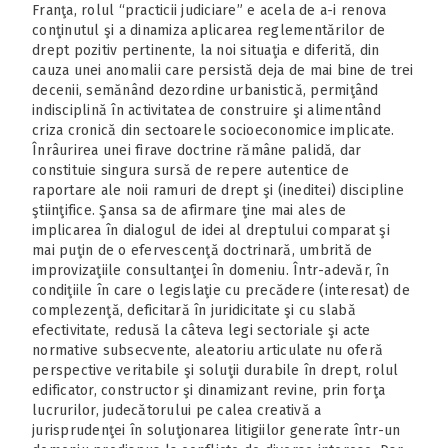
Franţa, rolul “practicii judiciare” e acela de a-i renova
conţinutul şi a dinamiza aplicarea reglementărilor de
drept pozitiv pertinente, la noi situaţia e diferită, din
cauza unei anomalii care persistă deja de mai bine de trei
decenii, semănând dezordine urbanistică, permiţând
indisciplină în activitatea de construire şi alimentând
criza cronică din sectoarele socioeconomice implicate.
Înrâurirea unei firave doctrine rămâne palidă, dar
constituie singura sursă de repere autentice de
raportare ale noii ramuri de drept şi (ineditei) discipline
ştiinţifice. Şansa sa de afirmare ţine mai ales de
implicarea în dialogul de idei al dreptului comparat şi
mai puţin de o efervescenţă doctrinară, umbrită de
improvizaţiile consultanţei în domeniu. Într-adevăr, în
condiţiile în care o legislaţie cu precădere (interesat) de
complezenţă, deficitară în juridicitate şi cu slabă
efectivitate, redusă la câteva legi sectoriale şi acte
normative subsecvente, aleatoriu articulate nu oferă
perspective veritabile şi soluţii durabile în drept, rolul
edificator, constructor şi dinamizant revine, prin forţa
lucrurilor, judecătorului pe calea creativă a
jurisprudenţei în soluţionarea litigiilor generate într-un