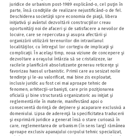
juridice de urbanism post-1989 explicând-o, cel puţin în
parte, însă condiţiile de realizare nejustificând-o de fel.
Deschiderea societăţii spre economia de piaţă, libera
iniţiativă şi avântul dezvoltării construcţiilor creau
oportunităţi noi de afaceri şi de satisfacere a nevoilor de
locuire, care se repercutau şi asupra afectării şi
organizării utilizării terenurilor din intravilanul
localităţilor, cu întregul lor cortegiu de implicaţii şi
complicaţii. În acelaşi timp, noua viziune de concepere şi
dezvoltare a oraşului întârzia să se cristalizeze, iar
racilele planificării absolutizante generau reticenţe şi
favorizau haosul urbanistic. Primii care au sesizat noile
tendinţe şi le-au valorificat, mai bine zis exploatat,
inclusiv juridic au fost cei mai aproape tehnic de
fenomen, arhitecţii-urbanişti, care prin poziţionarea
oficială şi bine structurată organizatoric au iniţiat şi
reglementările în materie, manifestând apoi o
consecventă dorinţă de deţinere şi acaparare exclusivă a
domeniului. Lipsa de aderenţă la specificitatea traducerii
şi exprimării juridice a generat însă o stare curioasă în
care, reglementarea de urbanism (în sens larg) rămânea
aproape exclusiv apanajului corpului tehnic specializat,