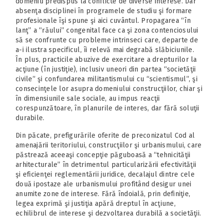
domeniu predispus la conflicte de diverse interese. Dar
absenţa disciplinei în programele de studiu şi formare
profesionale îşi spune şi aici cuvântul. Propagarea “în
lanţ” a “răului” congenital face ca şi zona contenciosului
să se confrunte cu probleme intrinseci care, departe de
a-i ilustra specificul, îi relevă mai degrabă slăbiciunile.
În plus, practicile abuzive de exercitare a drepturilor la
acţiune (în justiţie), inclusiv uneori din partea “societăţii
civile” şi confundarea militantismului cu “scientismul”, şi
consecinţele lor asupra domeniului construcţiilor, chiar şi
în dimensiunile sale sociale, au impus reacţii
corespunzătoare, în planurile de interes, dar fără soluţii
durabile.
Din păcate, prefigurările oferite de preconizatul Cod al
amenajării teritoriului, construcţiilor şi urbanismului, care
păstrează aceeaşi concepţie păguboasă a “tehnicităţii
arhitecturale” în detrimentul particularizării efectivităţii
şi eficienţei reglementării juridice, decalajul dintre cele
două ipostaze ale urbanismului profitând desigur unei
anumite zone de interese. Fără îndoială, prin definiţie,
legea exprimă şi justiţia apără dreptul în acţiune,
echilibrul de interese şi dezvoltarea durabilă a societăţii.