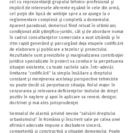
cel cu reprezentanţii grupului tehnico-profesional şi
implicit de interesele aferente eşuând în cele din urmă,
cel puţin din lipsă de ambiţie spre a se ajunge la o
reglementare complexă şi completă a domeniului.
Aparent paradoxal, demersul fiind reluat în ultimii ani,
condiţionat atât ştiinţifico-juridic, cât şi de abordare numai
în cadrul consultanţelor comerciale a avut izbândă şi în
ritm rapid generând şi parcurgând deja etapele codificării
de elaborare şi publicare a tezelor şi proiectului.
Rezultatele sunt previzibile şi marginalizarea contribuţiei
juridice specializate în proiect va conduce la perpetuarea
situaţiei existente, cu toate racilele sale. Într-adevăr,
limitarea “codificării” la simpla însăilare a dreptului
constant şi menţinerea aceleiaşi perspective tehniciste
nu poate decât să perpetueze situaţia. Rolul major în
cenzurarea şi relevarea deficienţelor textului de drept
pozitiv în naştere şi apoi în aplicare va reveni, desigur,
doctrinei şi mai ales jurisprudenţei.
Semnalul de alarmă privind nevoia “salvării dreptului
urbanismului” în România şi înscrierii sale pe calea unei
afirmări adecvate impune o dezbatere sinceră,
competentă şi constructivă a situaţiei domeniului. Poate