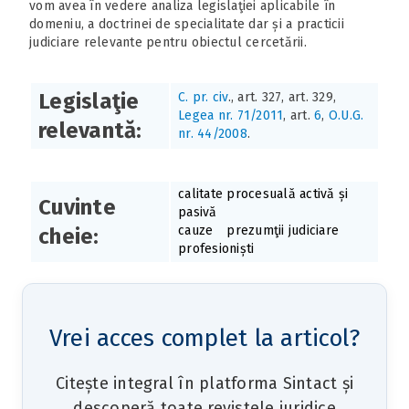
vom avea în vedere analiza legislaţiei aplicabile în
domeniu, a doctrinei de specialitate dar și a practicii
judiciare relevante pentru obiectul cercetării.
Legislaţie
C. pr. civ
., art. 327, art. 329,
Legea nr. 71/2011
, art.
6
,
O.U.G.
relevantă:
nr. 44/2008
.
calitate procesuală activă și
Cuvinte
pasivă
cauze
prezumţii judiciare
cheie:
profesioniști
Vrei acces complet la articol?
Citește integral în platforma Sintact și
descoperă toate revistele juridice