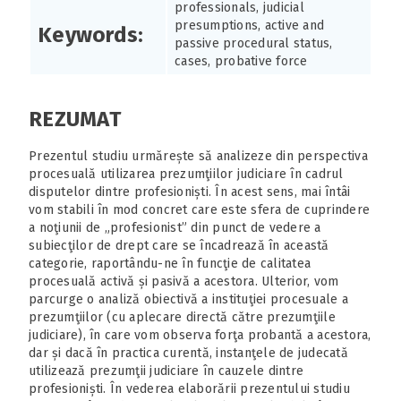
professionals, judicial
presumptions, active and
Keywords:
passive procedural status,
cases, probative force
REZUMAT
Prezentul studiu urmărește să analizeze din perspectiva
procesuală utilizarea prezumţiilor judiciare în cadrul
disputelor dintre profesioniști. În acest sens, mai întâi
vom stabili în mod concret care este sfera de cuprindere
a noţiunii de „profesionist” din punct de vedere a
subiecţilor de drept care se încadrează în această
categorie, raportându-ne în funcţie de calitatea
procesuală activă și pasivă a acestora. Ulterior, vom
parcurge o analiză obiectivă a instituţiei procesuale a
prezumţiilor (cu aplecare directă către prezumţiile
judiciare), în care vom observa forţa probantă a acestora,
dar și dacă în practica curentă, instanţele de judecată
utilizează prezumţii judiciare în cauzele dintre
profesioniști. În vederea elaborării prezentului studiu