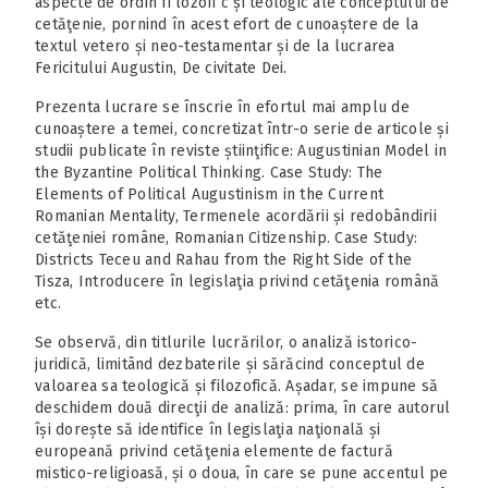
aspecte de ordin fi lozofi c și teologic ale conceptului de
cetăţenie, pornind în acest efort de cunoaștere de la
textul vetero și neo-testamentar și de la lucrarea
Fericitului Augustin, De civitate Dei.
Prezenta lucrare se înscrie în efortul mai amplu de
cunoaștere a temei, concretizat într-o serie de articole și
studii publicate în reviste știinţifice: Augustinian Model in
the Byzantine Political Thinking. Case Study: The
Elements of Political Augustinism in the Current
Romanian Mentality, Termenele acordării și redobândirii
cetăţeniei române, Romanian Citizenship. Case Study:
Districts Teceu and Rahau from the Right Side of the
Tisza, Introducere în legislaţia privind cetăţenia română
etc.
Se observă, din titlurile lucrărilor, o analiză istorico-
juridică, limitând dezbaterile și sărăcind conceptul de
valoarea sa teologică și filozofică. Așadar, se impune să
deschidem două direcţii de analiză: prima, în care autorul
își dorește să identifice în legislaţia naţională și
europeană privind cetăţenia elemente de factură
mistico-religioasă, și o doua, în care se pune accentul pe