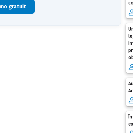
co
mo gratuit
Un
le
in
pr
ob
Au
Ar
În
e