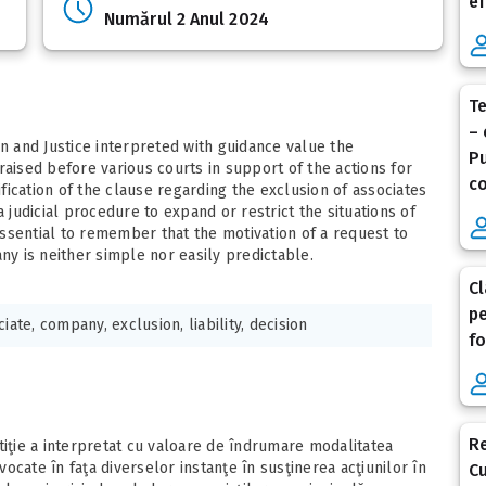
ef
Numărul 2 Anul 2024
Te
– 
on and Justice interpreted with guidance value the
Pu
raised before various courts in support of the actions for
co
ication of the clause regarding the exclusion of associates
a judicial procedure to expand or restrict the situations of
 essential to remember that the motivation of a request to
ny is neither simple nor easily predictable.
Cl
pe
iate, company, exclusion, liability, decision
fo
Re
ustiţie a interpretat cu valoare de îndrumare modalitatea
cate în faţa diverselor instanţe în susţinerea acţiunilor în
Cu