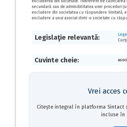
excluderea din societate. Indiferent de calificarea
secundară sau de admisibilitatea unei proceduri jud
excludere din societatea cu răspundere limitată, e
excludere a unui asociat dintr-o societate cu răspun
Lege
Legislaţie relevantă:
Curţi
Cuvinte cheie:
asoc
Vrei acces c
Citește integral în platforma Sintact
incluse în