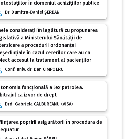
ntestațiilor în domeniul achizițiilor publice
Dr. Dumitru-Daniel ȘERBAN
ele considerații în legătură cu propunerea
gislativă a Ministerului Sănătății de
terzicere a procedurii ordonanței
eședințiale în cazul cererilor care au ca
iect accesul la tratament al pacienților
Conf. univ. dr. Dan CIMPOERU
tonomia funcțională a lex petrolea.
bitrajul ca izvor de drept
Drd. Gabriela CALBUREANU (VISA)
ființarea popririi asigurătorii în procedura de
xequatur
Avocat drd. Eugen SÂRBU