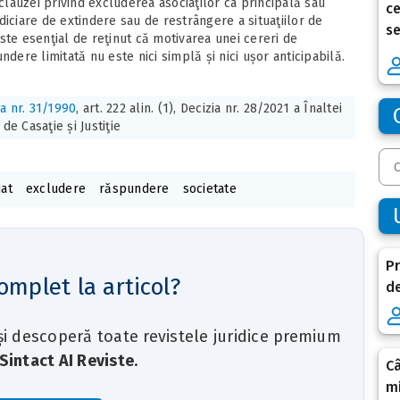
 clauzei privind excluderea asociaţilor ca principală sau
ce
iciare de extindere sau de restrângere a situaţiilor de
se
ste esenţial de reţinut că motivarea unei cereri de
dere limitată nu este nici simplă și nici ușor anticipabilă.
a nr. 31/1990
, art. 222 alin. (1), Decizia nr. 28/2021 a Înaltei
 de Casaţie și Justiţie
iat
excludere
răspundere
societate
Pr
omplet la articol?
de
 și descoperă toate revistele juridice premium
Sintact AI Reviste
.
C
mi