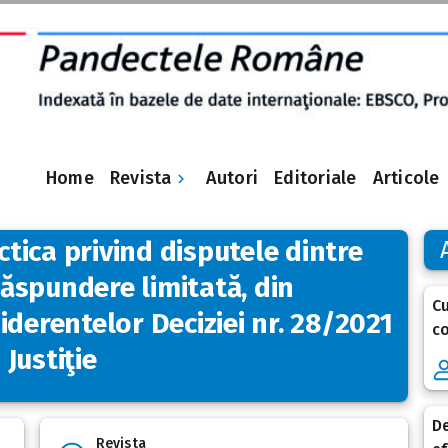
Revista
Home
Autori
Editoriale
Articole
actica privind disputele dintre
 răspundere limitată, din
Cu
iderentelor Deciziei nr. 28/2021
co
 Justiţie
De
Revista