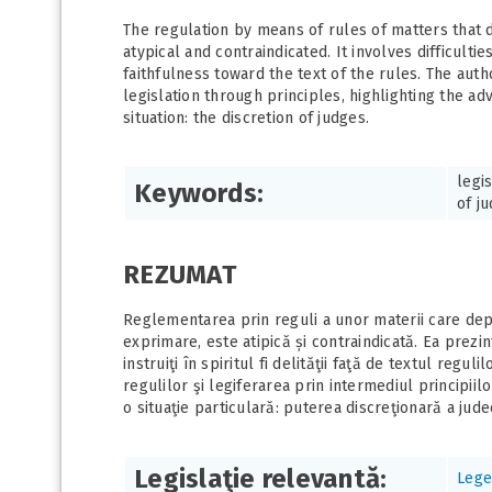
The regulation by means of rules of matters that 
atypical and contraindicated. It involves difficulti
faithfulness toward the text of the rules. The aut
legislation through principles, highlighting the a
situation: the discretion of judges.
legi
Keywords:
of j
REZUMAT
Reglementarea prin reguli a unor materii care depi
exprimare, este atipică și contraindicată. Ea prezint
instruiţi în spiritul fi delităţii faţă de textul regul
regulilor şi legiferarea prin intermediul principii
o situaţie particulară: puterea discreţionară a jude
Legislaţie relevantă:
Lege