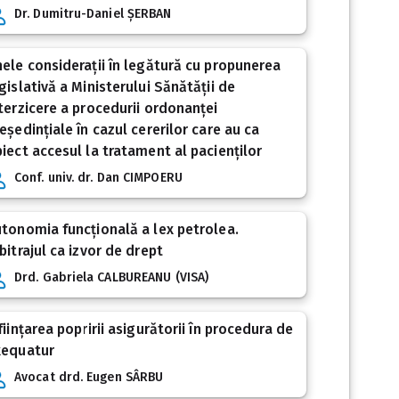
Dr. Dumitru-Daniel ȘERBAN
ele considerații în legătură cu propunerea
gislativă a Ministerului Sănătății de
terzicere a procedurii ordonanței
eședințiale în cazul cererilor care au ca
iect accesul la tratament al pacienților
Conf. univ. dr. Dan CIMPOERU
tonomia funcțională a lex petrolea.
bitrajul ca izvor de drept
Drd. Gabriela CALBUREANU (VISA)
ființarea popririi asigurătorii în procedura de
xequatur
Avocat drd. Eugen SÂRBU