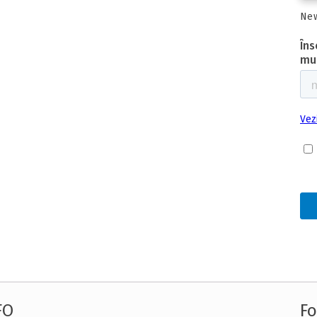
New
FO
Fo