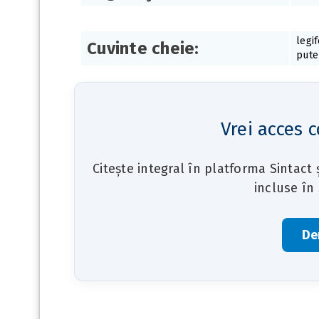
legi
Cuvinte cheie:
pute
Vrei acces c
Citește integral în platforma Sintact
incluse în
De