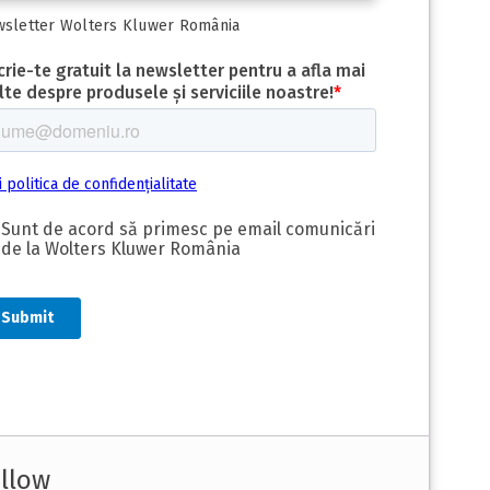
sletter Wolters Kluwer România
llow