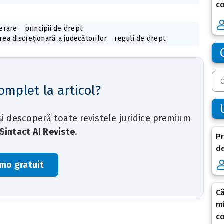
c
ferare
principii de drept
rea discreţionară a judecătorilor
reguli de drept
omplet la articol?
 și descoperă toate revistele juridice premium
Sintact AI Reviste
.
Pr
de
mo gratuit
C
mi
co