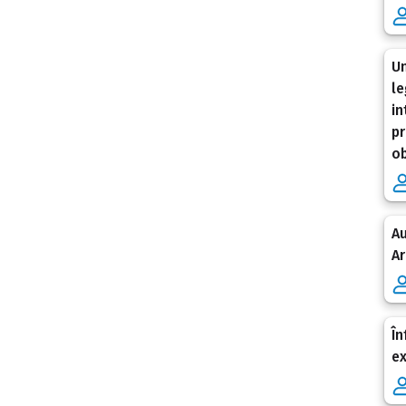
Un
le
in
pr
ob
Au
Ar
În
e