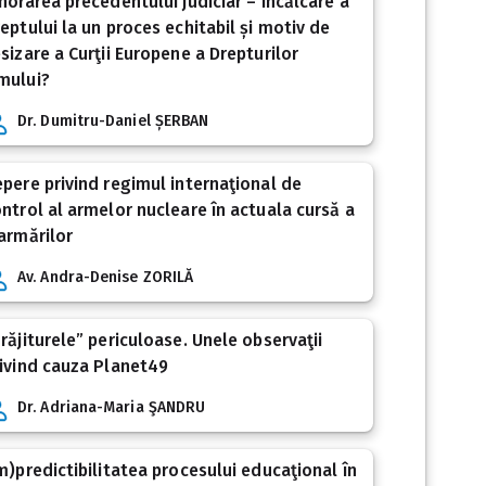
norarea precedentului judiciar – încălcare a
eptului la un proces echitabil și motiv de
sizare a Curţii Europene a Drepturilor
mului?
Dr. Dumitru-Daniel ȘERBAN
pere privind regimul internaţional de
ntrol al armelor nucleare în actuala cursă a
armărilor
Av. Andra-Denise ZORILĂ
răjiturele” periculoase. Unele observaţii
ivind cauza Planet49
Dr. Adriana-Maria ŞANDRU
m)predictibilitatea procesului educaţional în