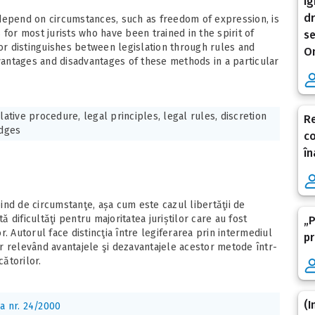
Ig
dr
depend on circumstances, such as freedom of expression, is
es for most jurists who have been trained in the spirit of
se
hor distinguishes between legislation through rules and
O
dvantages and disadvantages of these methods in a particular
slative procedure, legal principles, legal rules, discretion
Re
udges
co
în
nd de circumstanţe, așa cum este cazul libertăţii de
ă dificultăţi pentru majoritatea juriștilor care au fost
„P
ilor. Autorul face distincţia între legiferarea prin intermediul
pr
lor relevând avantajele şi dezavantajele acestor metode într-
cătorilor.
(I
a nr. 24/2000