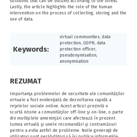
solutions that can be utilized according to the threat.
Lastly, the article highlights the role of the human
intervention on the process of collecting, storing and the
use of data.
virtual communities, data
protection, GDPR, data
Keywords:
protection officer,
pseudonymisation,
anonymisation
REZUMAT
Importanţa problemelor de securitate ale comunităţilor
virtuale a fost evidenţiată de dezvoltarea rapidă a
reţelelor sociale online. Acest articol prezintă o
scurtă istorie a comunităţilor off-line şi on-line, o parte
din multiplele ameninţări care afectează în prezent
lumea virtuală şi unele recomandări şi contramăsuri
pentru a evita astfel de probleme. Noile generaţii de
utilizatori sunt nerăbdători să îşi publice informaţiile