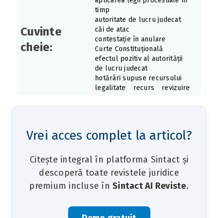
aplicarea legii procesuale în
timp
autoritate de lucru judecat
Cuvinte
căi de atac
contestație în anulare
cheie:
Curte Constituțională
efectul pozitiv al autorității
de lucru judecat
hotărâri supuse recursului
legalitate
recurs
revizuire
Vrei acces complet la articol?
Citește integral în platforma Sintact și
descoperă toate revistele juridice
premium incluse în
Sintact AI Reviste
.